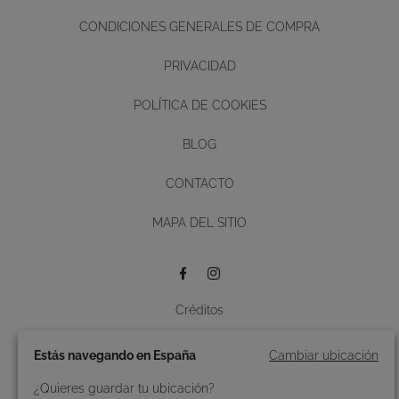
CONDICIONES GENERALES DE COMPRA
PRIVACIDAD
POLÍTICA DE COOKIES
BLOG
CONTACTO
Diseño y desarrollo web -
MAPA DEL SITIO
BUTTON
Créditos
© 2026 Roidal.
Todos los derechos reservados.
Estás navegando en España
Cambiar ubicación
¿Quieres guardar tu ubicación?