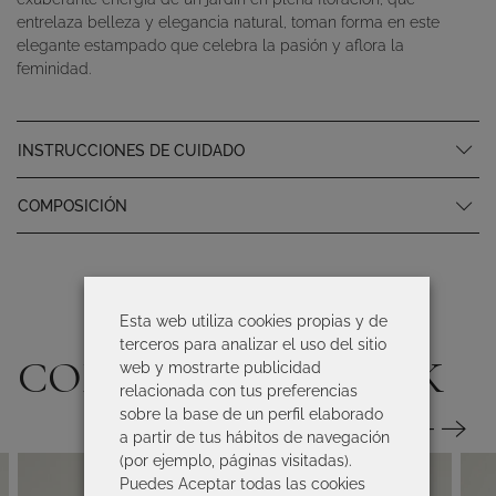
entrelaza belleza y elegancia natural, toman forma en este
elegante estampado que celebra la pasión y aflora la
feminidad.
INSTRUCCIONES DE CUIDADO
COMPOSICIÓN
Esta web utiliza cookies propias y de
terceros para analizar el uso del sitio
COMPLETA TU LOOK
web y mostrarte publicidad
relacionada con tus preferencias
sobre la base de un perfil elaborado
a partir de tus hábitos de navegación
(por ejemplo, páginas visitadas).
Puedes Aceptar todas las cookies