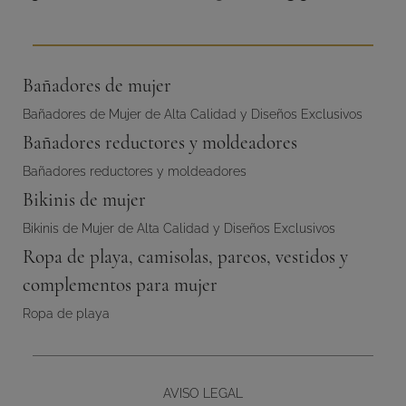
cio
precio
precio
al
original
actual
era:
es:
Bañadores de mujer
25 €.
205,00 €.
143,50 €.
Bañadores de Mujer de Alta Calidad y Diseños Exclusivos
Bañadores reductores y moldeadores
Bañadores reductores y moldeadores
Bikinis de mujer
Bikinis de Mujer de Alta Calidad y Diseños Exclusivos
Ropa de playa, camisolas, pareos, vestidos y
complementos para mujer
Ropa de playa
AVISO LEGAL