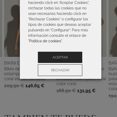
haciendo click en “Aceptar Cookies”,
rechazar todas las cookies que no
sean necesarias haciendo click en
“Rechazar Cookies” o configurar los
tipos de cookies que deseas aceptar
pulsando en “Configurar”. Para más
información consulte el enlace de
"
Política de cookies
".
ACEPTAR
BIKINI EDNA
BAÑADOR PAMELA
BAÑ
Bikini de mujer con aro
Bañador de mujer escote
Baña
RECHAZAR
estampado floral color
en V sin aros y copa
bust
coral escote bandeau
extraíble estampado floral
pala
color coral
esta
Configuración
El
El
209,50
€
146,65
€
cora
El
El
188,50
€
131,95
€
precio
precio
194
precio
precio
original
actual
io
original
actual
era:
es:
al
era:
es:
209,50 €.
146,65 €.