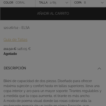
original
actual
Color
COLOR
CORAL
TALLA
2/85
COPA
B
era:
es:
211,50 €.
148,05 €.
Talla
AÑADIR AL CARRITO
Copa
120.26/02 - ELSA
Guía de Tallas
El
El
211,50
€
148,05
€
precio
precio
Agotado
original
actual
era:
es:
DESCRIPCIÓN
211,50 €.
148,05 €.
Bikini de capacidad de dos piezas. Diseñado para ofrecer
máxima sujeción y confort hasta en tallas superiores, lleva una
copa interior y aro para un mayor soporte. Tirantes regulables y
a medida que la copa aumenta, el tirante es más ancho.
A modo de poema visual donde las rosas cobran vida, la
exuberante energía de un jardín en plena floración, que