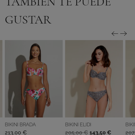
TAMBIEN TE PUEDE
188,50 €.
131,95 €.
15 €.
GUSTAR
BIKINI BRADA
BIKINI ELIDI
BIK
El
El
213,00
€
205,00
€
143,50
€
207