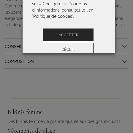
sur « Configurer ». Pour plus
Comme un poème visuel dans lequel les roses prennent vie,
d'informations, consultez le lien
l’exubérante énergie d’un jardins en fleurs où beauté et
"
Politique de cookies
".
élégance naturelle se mêlent en harmonie, prend forme dans
cet élégant imprimé qui célèbre la passion et révèle la féminité.
ACCEPTER
CONSEILS D'ENTRETIEN
DÉCLIN
COMPOSITION
Préférences
Bikinis femme
Des bikinis femme de grande qualité aux designs exclusifs
Vêtements de plage