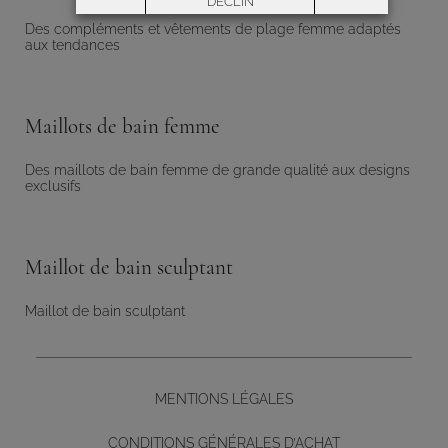
DÉCLIN
Des compléments et vêtements de plage femme adaptés
aux tendances
Préférences
Maillots de bain femme
Des maillots de bain femme de grande qualité aux designs
exclusifs
Maillot de bain sculptant
Maillot de bain sculptant
MENTIONS LÉGALES
CONDITIONS GÉNÉRALES D’ACHAT