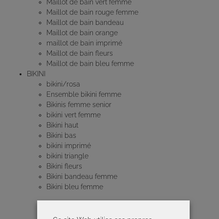
Maillot de bain vert femme
Maillot de bain rouge femme
Maillot de bain bandeau
Maillot de bain orange
maillot de bain imprimé
Maillot de bain fleurs
Maillot de bain bleu femme
BIKINI
bikini/rosa
Ensemble bikini femme
Bikinis femme senior
bikini vert femme
Bikini haut
Bikini bas
bikini imprimé
bikini triangle
Bikini fleurs
Bikini bandeau femme
Bikini bleu femme