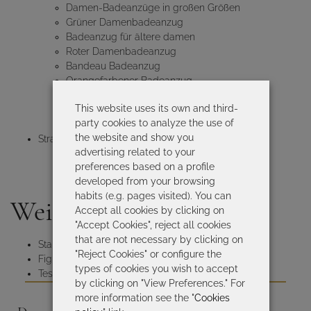
Damen-Badeanzüge in großen Größen
Grüner Damenbadeanzug
Badeanzug für ältere damen
Roter Damenbadeanzug
Bandeau Badeanzug
Orangefarbener Badeanzug
Bedruckter Badeanzug
This website uses its own and third-
Geblümter Einteiler
party cookies to analyze the use of
Blauer Badeanzug
the website and show you
Strandbekleidung für Damen
advertising related to your
Strandkleider für Damen
preferences based on a profile
Strandhemd für Damen
developed from your browsing
Strand-Pareo für Damen
habits (e.g. pages visited). You can
Weitere Seiten
Accept all cookies by clicking on
"Accept Cookies", reject all cookies
that are not necessary by clicking on
Startseite
"Reject Cookies" or configure the
Figurformender Badeanzug für Damen
types of cookies you wish to accept
Tessy Kollektion
by clicking on "View Preferences." For
more information see the "
Cookies