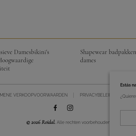
sieve Damesbikini's
Shapewear badpakken
Hoogwaardige
dames
teit
Estás n
EMENE VERKOOPVOORWAARDEN
PRIVACYBELEID
COOK
¿Quiere
© 2026 Roidal.
Alle rechten voorbehouden