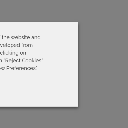
f the website and
developed from
 clicking on
on "Reject Cookies"
ew Preferences."