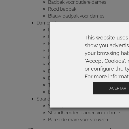
Badpak voor oudere dames
Rood badpak
Blauw badpak voor dames
Damesbikini
Dames bikini set
Dames bikini met print
This website uses 
Bikini voor oudere dames
show you advertis
Bikinitop voor dames
your browsing habi
Bloemenbikini voor dames
"Accept Cookies", 
Groene bikini voor dames
or configure the t
Blauwe bikini voor dames
For more informat
Bikinibroekje voor dames
Triangelbikini
ACEPTAR
Bandeau-bikini voor dames
Strandkleding voor dames
Strandjurk dames
Strandhemden damen voor dames
Paréo de mare voor vrouwen