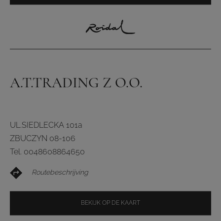
A.T.TRADING Z O.O.
UL.SIEDLECKA 101a
ZBUCZYN 08-106
Tel. 0048608864650
Routebeschrijving
BEKIJK OP DE KAART