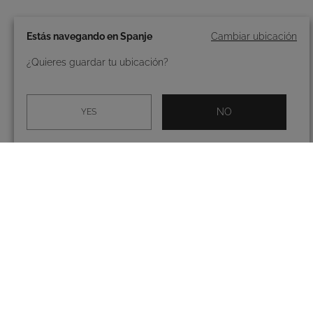
Estás navegando en Spanje
Cambiar ubicación
¿Quieres guardar tu ubicación?
NO
YES