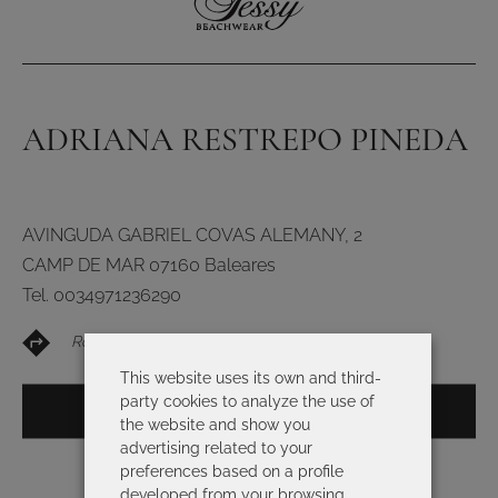
ADRIANA RESTREPO PINEDA
AVINGUDA GABRIEL COVAS ALEMANY, 2
CAMP DE MAR 07160 Baleares
Tel. 0034971236290
Routebeschrijving
This website uses its own and third-
party cookies to analyze the use of
BEKIJK OP DE KAART
the website and show you
advertising related to your
preferences based on a profile
developed from your browsing