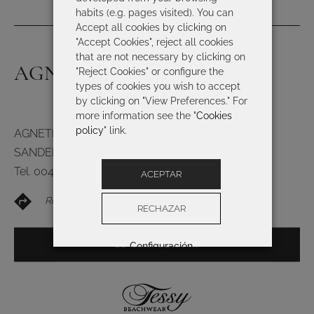
habits (e.g. pages visited). You can
Accept all cookies by clicking on
"Accept Cookies", reject all cookies
that are not necessary by clicking on
AGNETHE DOKKEN
"Reject Cookies" or configure the
types of cookies you wish to accept
by clicking on "View Preferences." For
more information see the "
Cookies
policy
" link.
AGNETHE DOKKEN
SANDEFJORD 3210
Tel. 004791395060
ACEPTAR
Routebeschrijving
RECHAZAR
BEKIJK OP DE KAART
Configuración