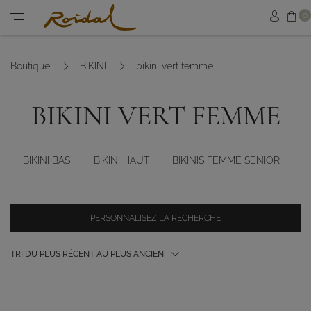
Sh
0
Sign in
Menu
Boutique
BIKINI
bikini vert femme
BIKINI VERT FEMME
BIKINI BAS
BIKINI HAUT
BIKINIS FEMME SENIOR
E
PERSONNALISEZ LA RECHERCHE
TRI DU PLUS RÉCENT AU PLUS ANCIEN