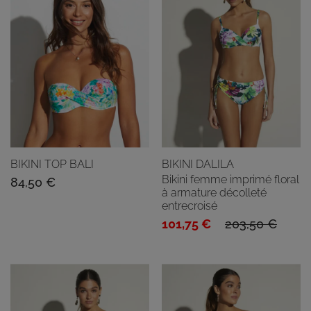
BIKINI TOP BALI
BIKINI DALILA
Bikini femme imprimé floral
84,50
€
à armature décolleté
entrecroisé
Le
Le
101,75
€
203,50
€
prix
prix
initial
actuel
était :
est :
203,50 €.
101,75 €.