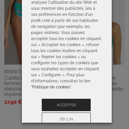
209,50 €.
104,75 €.
analyser l'utilisation du site Web et
vous montrer des publicités. liés à
vos préférences en fonction d'un
profil créé à partir de vos habitudes
de navigation (par exemple, les
pages visitées). Vous pouvez
accepter tous les cookies en cliquant
sur « Accepter les cookies », refuser
tous les cookies inutiles en cliquant
sur « Rejeter les cookies » ou
configurer les types de cookies que
vous souhaitez accepter en cliquant
BIKINI SLIP PATRICIA
BIKINI ELIA
sur « Configurer ». Pour plus
Culotte bikini réductrice
Bikini réducteur femme
d'informations, consultez le lien
femme coupe classique
imprimé floral vert/rose
"
Politique de cookies
".
réducteur taille moyenne
rembourrage doux bretelle
imprimé floral vert/rose
réglable
Le
Le
Le
Le
17,50
€
35,00
€
42,25
€
84,50
€
ACCEPTER
prix
prix
prix
prix
initial
actuel
initial
actuel
DÉCLIN
était :
est :
était :
est :