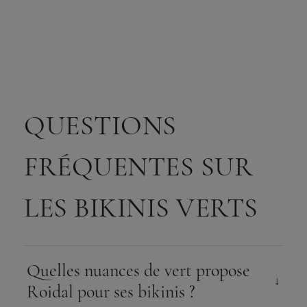
35,00 €.
17,50 €.
84,50 €.
42,25 €.
Préférences
QUESTIONS
FRÉQUENTES SUR
LES BIKINIS VERTS
Quelles nuances de vert propose
Roidal pour ses bikinis ?