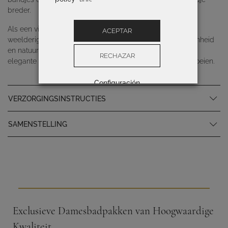
breder.
Als een visueel gedicht waarin rozen tot leven komen: de
ACEPTAR
weelderige energie van een bloeiende tuin, waarin schoonheid
en natuurlijke elegantie samenkomen, krijgt vorm in deze
RECHAZAR
elegante print die passie viert en vrouwelijkheid laat opbloeien.
Configuración
VERZORGINGSINSTRUCTIES
SAMENSTELLING
Exclusieve Damesbadpakken van Hoogwaardige
Kwaliteit