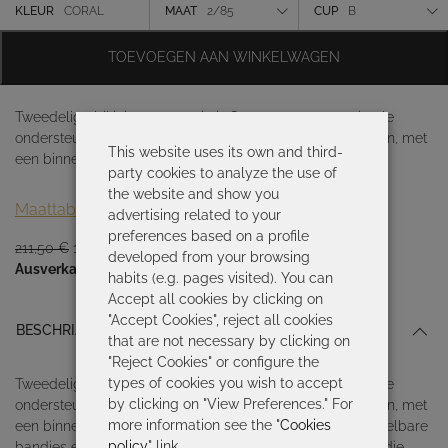
was:
is:
Kleur
KLEUR
CORAL
MAAT
2/85
CUP
B
211,50 €.
148,05 €.
Maat
TOEVOEGEN AAN WINKELWAGEN
Cup
Tweedelige bikini met capaciteit. Ontworpen om maximale
ondersteuning en comfort te bieden, zelfs in grotere maten, met
This website uses its own and third-
een binnencup en
party cookies to analyze the use of
the website and show you
Maattabel
advertising related to your
preferences based on a profile
Oorspronkelijke
Huidige
211,50
€
148,05
€
developed from your browsing
prijs
prijs
Ausverkauft
habits (e.g. pages visited). You can
was:
is:
Accept all cookies by clicking on
211,50 €.
148,05 €.
"Accept Cookies", reject all cookies
BESCHRIJVING
that are not necessary by clicking on
"Reject Cookies" or configure the
types of cookies you wish to accept
Tweedelige bikini met capaciteit. Ontworpen om maximale
by clicking on "View Preferences." For
ondersteuning en comfort te bieden, zelfs in grotere maten, met
more information see the "
Cookies
een binnencup en beugel voor extra ondersteuning. Verstelbare
policy
" link.
bandjes en naarmate de cup groter wordt, wordt het bandje