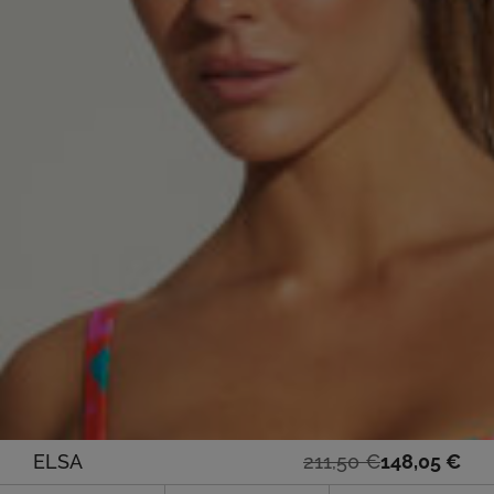
Oorspronkelijke
Huidige
ELSA
211,50
€
148,05
€
prijs
prijs