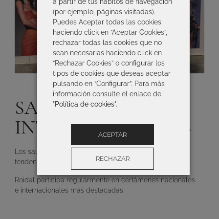
a partir de tus hábitos de navegación
(por ejemplo, páginas visitadas).
Puedes Aceptar todas las cookies
haciendo click en “Aceptar Cookies”,
rechazar todas las cookies que no
sean necesarias haciendo click en
“Rechazar Cookies” o configurar los
tipos de cookies que deseas aceptar
pulsando en “Configurar”. Para más
información consulte el enlace de
SALONES
"
Política de cookies
".
INTERNACIONALES
ACEPTAR
Los salones son el aparador para exhibir las nuevas
RECHAZAR
tendencias del sector y establecer alianzas.
Roidal participa regularmente en certámenes nacionales
Configuración
e internacionales más destacadas.