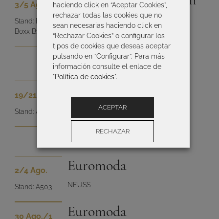
3
/5
Ago.
haciendo click en “Aceptar Cookies”,
Salon
rechazar todas las cookies que no
Stand: E&E
sean necesarias haciendo click en
Boxx B1/221
“Rechazar Cookies” o configurar los
SALZBURG
tipos de cookies que deseas aceptar
pulsando en “Configurar”. Para más
información consulte el enlace de
"
Política de cookies
".
Euromoda
19
/21
Jul.
ACEPTAR
NEUSS
Stand: A503
RECHAZAR
Configuración
Euromoda
2
/4
Ago.
NEUSS
Stand: A503
Euromoda
30
Ago.
/1