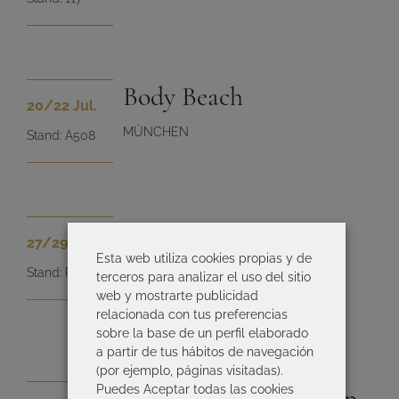
Body Beach
20
/22
Jul.
MÜNCHEN
Stand: A508
Indx Intimitate
27
/29
Jul.
Esta web utiliza cookies propias y de
Apparel
Stand: P520
terceros para analizar el uso del sitio
web y mostrarte publicidad
BIRMINGHAM
relacionada con tus preferencias
sobre la base de un perfil elaborado
a partir de tus hábitos de navegación
(por ejemplo, páginas visitadas).
Puedes Aceptar todas las cookies
Dessous & Bademoden