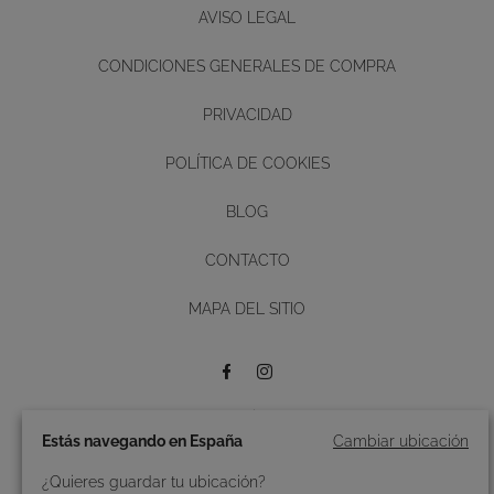
AVISO LEGAL
CONDICIONES GENERALES DE COMPRA
PRIVACIDAD
POLÍTICA DE COOKIES
BLOG
CONTACTO
Diseño y desarrollo web -
MAPA DEL SITIO
BUTTON
Créditos
Estás navegando en España
Cambiar ubicación
© 2026 Roidal.
Todos los derechos reservados.
¿Quieres guardar tu ubicación?