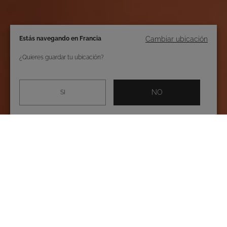
Estás navegando en Francia
Cambiar ubicación
¿Quieres guardar tu ubicación?
NO
SI
Descubre en Roidal, la colección más
especial de bañadores de mujer, bikinis y
complementos para tus looks de playa.