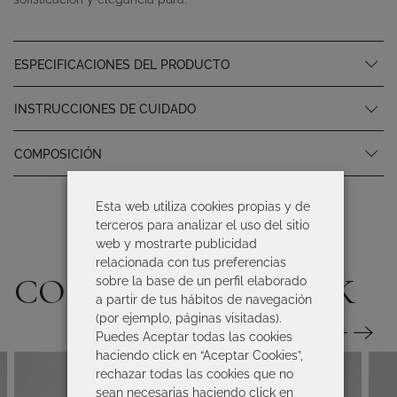
ESPECIFICACIONES DEL PRODUCTO
INSTRUCCIONES DE CUIDADO
COMPOSICIÓN
Esta web utiliza cookies propias y de
terceros para analizar el uso del sitio
web y mostrarte publicidad
relacionada con tus preferencias
COMPLETA TU LOOK
sobre la base de un perfil elaborado
a partir de tus hábitos de navegación
(por ejemplo, páginas visitadas).
Puedes Aceptar todas las cookies
haciendo click en “Aceptar Cookies”,
rechazar todas las cookies que no
sean necesarias haciendo click en