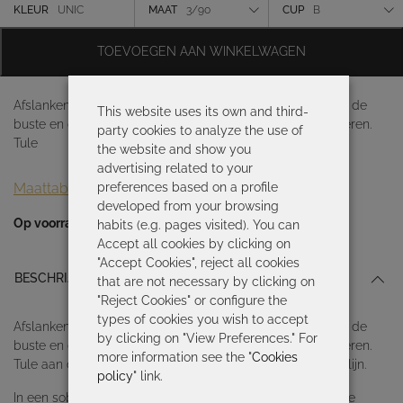
was:
is:
Kleur
KLEUR
UNIC
MAAT
3/90
CUP
B
213,50 €.
149,45 €.
Maat
TOEVOEGEN AAN WINKELWAGEN
Cup
Afslankend zwempak met uitneembare cups, naad onder de
This website uses its own and third-
buste en drapering aan de zijkanten om het figuur te flatteren.
party cookies to analyze the use of
Tule
the website and show you
advertising related to your
Maattabel
preferences based on a profile
developed from your browsing
Op voorraad
habits (e.g. pages visited). You can
Accept all cookies by clicking on
"Accept Cookies", reject all cookies
BESCHRIJVING
that are not necessary by clicking on
"Reject Cookies" or configure the
types of cookies you wish to accept
Afslankend zwempak met uitneembare cups, naad onder de
by clicking on "View Preferences." For
buste en drapering aan de zijkanten om het figuur te flatteren.
more information see the "
Cookies
Tule aan de binnenkant en ring in het midden van de halslijn.
policy
" link.
In een sober en elegant spel van contrasten versmelt deze