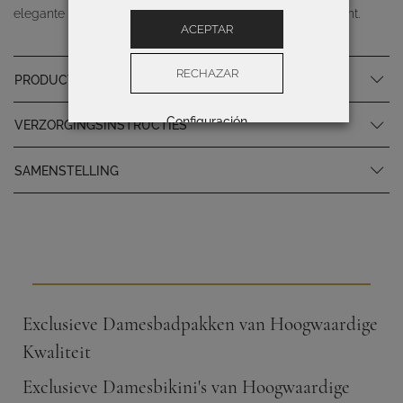
elegante zwart-witte plantenprintlijn delicatesse met kracht.
ACEPTAR
RECHAZAR
PRODUCTSPECIFICATIES
Configuración
VERZORGINGSINSTRUCTIES
SAMENSTELLING
Exclusieve Damesbadpakken van Hoogwaardige
Kwaliteit
Exclusieve Damesbikini's van Hoogwaardige