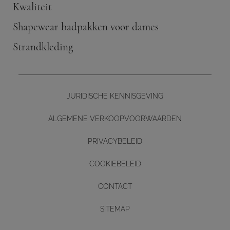
Kwaliteit
Shapewear badpakken voor dames
Strandkleding
JURIDISCHE KENNISGEVING
ALGEMENE VERKOOPVOORWAARDEN
PRIVACYBELEID
COOKIEBELEID
CONTACT
Diseño y desarrollo web -
SITEMAP
BUTTON