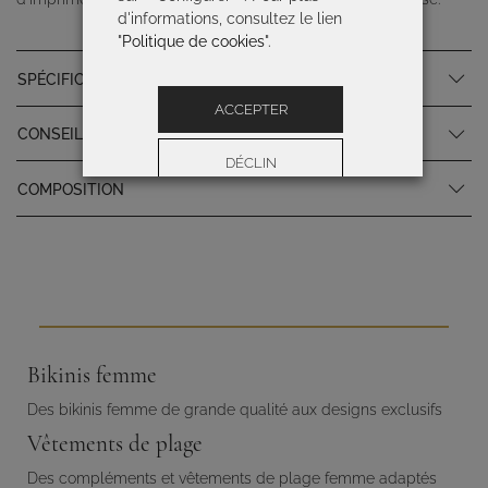
d'informations, consultez le lien
"
Politique de cookies
".
SPÉCIFICATIONS DU PRODUIT
ACCEPTER
CONSEILS D'ENTRETIEN
DÉCLIN
COMPOSITION
Préférences
Bikinis femme
Des bikinis femme de grande qualité aux designs exclusifs
Vêtements de plage
Des compléments et vêtements de plage femme adaptés