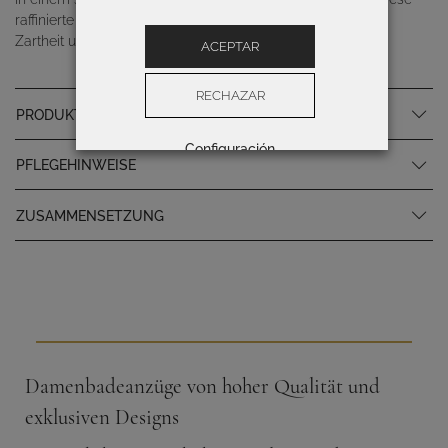
raffinierte Linie mit schwarzem und weißem Pflanzenprint
Zartheit und Stärke.
ACEPTAR
RECHAZAR
PRODUKTSPEZIFIKATIONEN
Configuración
PFLEGEHINWEISE
ZUSAMMENSETZUNG
Damenbadeanzüge von hoher Qualität und
exklusiven Designs