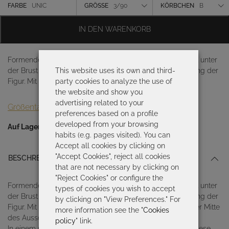
war:
ist:
Farbe
FARBE
UNIC
GRÖSSE
3/90
KÖRBCHEN
B
213,50 €
149,45 €.
Größe
IN DEN WARENKORB
Körbchen
Formender Badeanzug mit herausnehmbaren Cups, Naht unter
This website uses its own and third-
der Brust und seitlicher Drapierung zur optimalen Betonung der
party cookies to analyze the use of
Figur. Mit innenliegendem Tüll
the website and show you
advertising related to your
Größentabelle
preferences based on a profile
developed from your browsing
Auf Lager
habits (e.g. pages visited). You can
Accept all cookies by clicking on
"Accept Cookies", reject all cookies
BESCHREIBUNG
that are not necessary by clicking on
"Reject Cookies" or configure the
Formender Badeanzug mit herausnehmbaren Cups, Naht unter
types of cookies you wish to accept
der Brust und seitlicher Drapierung zur optimalen Betonung der
by clicking on "View Preferences." For
Figur. Mit innenliegendem Tüll und dekorativem Ring in der Mitte
more information see the "
Cookies
des Ausschnitts.
policy
" link.
In einem schlichten und eleganten Kontrastspiel vereint diese