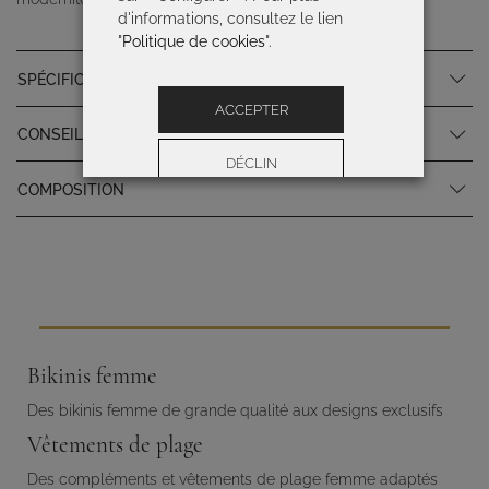
d'informations, consultez le lien
"
Politique de cookies
".
SPÉCIFICATIONS DU PRODUIT
ACCEPTER
CONSEILS D'ENTRETIEN
DÉCLIN
COMPOSITION
Préférences
Bikinis femme
Des bikinis femme de grande qualité aux designs exclusifs
Vêtements de plage
Des compléments et vêtements de plage femme adaptés