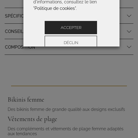
d'informations, consultez le lien
"
Politique de cookies
".
SPÉCIFICATIONS DU PRODUIT
ACCEPTER
CONSEILS D'ENTRETIEN
DÉCLIN
COMPOSITION
Préférences
Bikinis femme
Des bikinis femme de grande qualité aux designs exclusifs
Vêtements de plage
Des compléments et vêtements de plage femme adaptés
aux tendances