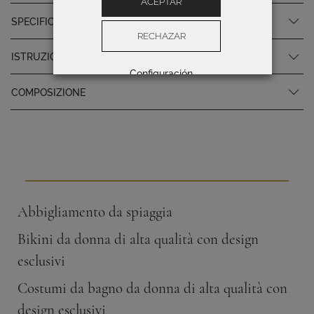
ACEPTAR
SPECIFICHE DEL PRODOTTO
RECHAZAR
ISTRUZIONI PER LA CURA
Configuración
COMPOSIZIONE
Abbigliamento da spiaggia
Bikini da donna di alta qualità con design
esclusivi
Costumi da bagno da donna di alta qualità con
design esclusivi