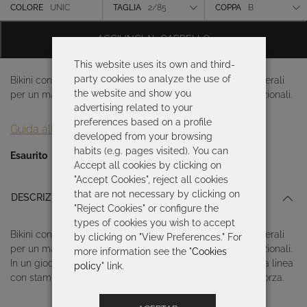
originale
attuale
Colore
COLORE
UNIC
TAGLIA
2/85
COPPA
B
era:
è:
211,00 €.
147,70 €.
Taglia
AGGIUNGI AL CARRELLO
Coppa
This website uses its own and third-
party cookies to analyze the use of
Bikini con scollo a fascia con ferretto e coppa, stecche laterali
the website and show you
per un maggiore sostegno e un’ottima tenuta. Spalline opzionali.
advertising related to your
preferences based on a profile
Guida alle taglie
developed from your browsing
habits (e.g. pages visited). You can
Esaurito
Accept all cookies by clicking on
"Accept Cookies", reject all cookies
that are not necessary by clicking on
DESCRIZIONE
"Reject Cookies" or configure the
types of cookies you wish to accept
Bikini con scollo a fascia con ferretto e coppa, stecche laterali
by clicking on "View Preferences." For
per un maggiore sostegno e un’ottima tenuta. Spalline opzionali.
more information see the "
Cookies
In un gioco di contrasti sobrio ed elegante, questa raffinata linea
policy
" link.
con stampa vegetale bianca e nera fonde delicatezza e forza.