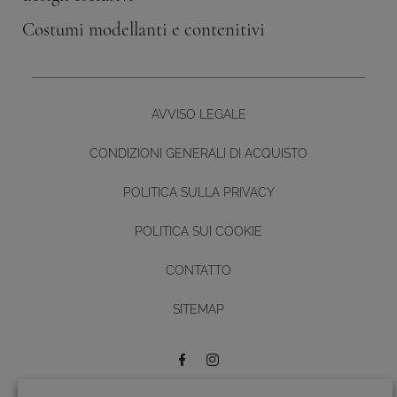
Costumi modellanti e contenitivi
AVVISO LEGALE
CONDIZIONI GENERALI DI ACQUISTO
POLITICA SULLA PRIVACY
POLITICA SUI COOKIE
CONTATTO
Diseño y desarrollo web -
SITEMAP
BUTTON
Crediti