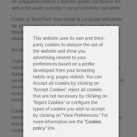
da un’apparecchiatura o dominio gestito dal titolare del
web e dal quale si presta il servizio richiesto dall’utente.
Cookie di Terze Parti: Sono inviati al computer dell’utente
da un’apparecchiatura o dominio che non è gestito dal
titolare del web, bensì da un’altra entità che tratta i dati
This website uses its own and third-
ottenuti attraverso i cookie.
party cookies to analyze the use of
Secondo il tempo in cui rimangono attivi.
the website and show you
advertising related to your
Cookie di Sessione: sono progettati per raccogliere e
preferences based on a profile
memorizzare dati mentre l’utente naviga su un sito web.
developed from your browsing
Solitamente memorizzano informazioni che vengono
habits (e.g. pages visited). You can
salvate solo per prestare il servizio richiesto dall’utente in
Accept all cookies by clicking on
un’unica occasione (ad esempio, una lista di prodotti
"Accept Cookies", reject all cookies
acquistati) e scompariranno una volta terminata la
that are not necessary by clicking on
sessione.
"Reject Cookies" or configure the
types of cookies you wish to accept
Cookie Persistenti: con questi cookie, i dati rimangono
by clicking on "View Preferences." For
memorizzati nel computer e possono essere acceduti e
more information see the "
Cookies
processati per un tempo definito dal proprietario del
policy
" link.
cookie, che può variare da pochi minuti a diversi anni.