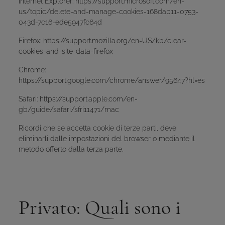
Internet Explorer: https://support.microsoft.com/en-
us/topic/delete-and-manage-cookies-168dab11-0753-
043d-7c16-ede5947fc64d
Firefox: https://support.mozilla.org/en-US/kb/clear-
cookies-and-site-data-firefox
Chrome:
https://support.google.com/chrome/answer/95647?hl=es
Safari: https://support.apple.com/en-
gb/guide/safari/sfri11471/mac
Ricordi che se accetta cookie di terze parti, deve
eliminarli dalle impostazioni del browser o mediante il
metodo offerto dalla terza parte.
Privato: Quali sono i