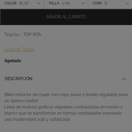
original
actual
Color
COLOR
BLUE
TALLA
2/85
COPA
B
era:
es:
87,00 €.
60,90 €.
Talla
AÑADIR AL CARRITO
Copa
T115/02 - TOP RITA
Guía de Tallas
Agotado
DESCRIPCIÓN
Bikini reductor de mujer con copa suave y tirante regulable para
un óptimo confort.
Línea de motivos gráficos vegetales contrastados en marino y
blanco que se transforman en formas romboidales evocando
una modernidad sutil y sofisticada.