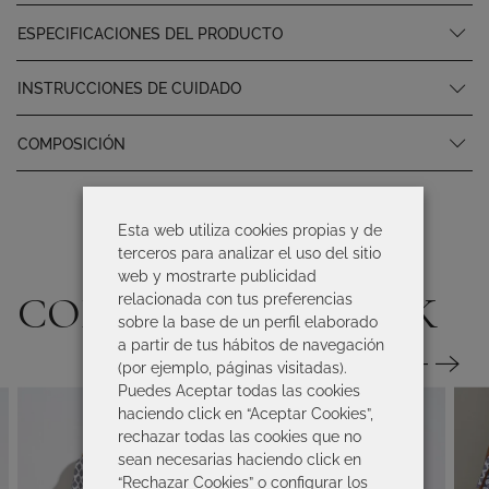
ESPECIFICACIONES DEL PRODUCTO
INSTRUCCIONES DE CUIDADO
COMPOSICIÓN
Esta web utiliza cookies propias y de
terceros para analizar el uso del sitio
web y mostrarte publicidad
COMPLETA TU LOOK
relacionada con tus preferencias
sobre la base de un perfil elaborado
a partir de tus hábitos de navegación
(por ejemplo, páginas visitadas).
Puedes Aceptar todas las cookies
haciendo click en “Aceptar Cookies”,
rechazar todas las cookies que no
sean necesarias haciendo click en
“Rechazar Cookies” o configurar los