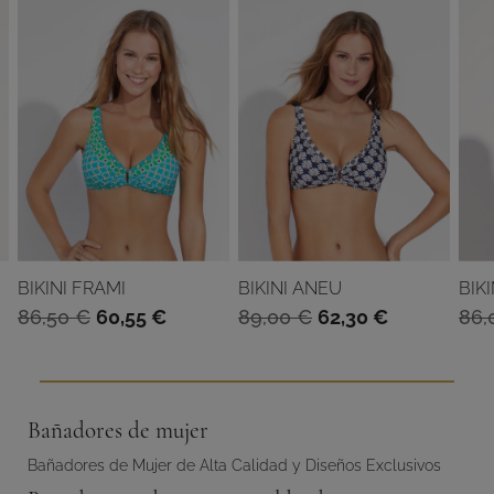
BIKINI FRAMI
BIKINI ANEU
BIKI
El
El
El
El
86,50
€
60,55
€
89,00
€
62,30
€
86,
o
precio
precio
precio
precio
l
original
actual
original
actual
era:
es:
era:
es:
Bañadores de mujer
 €.
86,50 €.
60,55 €.
89,00 €.
62,30 €.
Bañadores de Mujer de Alta Calidad y Diseños Exclusivos