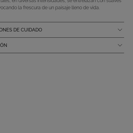
ules, en diversas intensidades, se entrelazan con suaves
ocando la frescura de un paisaje lleno de vida.
ONES DE CUIDADO
IÓN