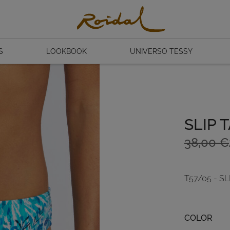
S
LOOKBOOK
UNIVERSO TESSY
SLIP 
El
El
38,00
€
precio
precio
original
actual
T57/05 - SL
era:
es:
38,00 €
26,60 €
Color
COLOR