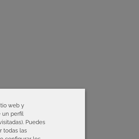
itio web y
un perfil
visitadas). Puedes
r todas las
o configurar los