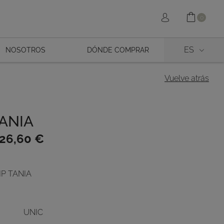
Cesta
Acceder
0
ES
NOSOTROS
DÓNDE COMPRAR
Vuelve atrás
TANIA
26,60
€
IP TANIA
.
.
UNIC