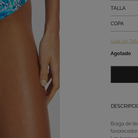
Talla
TALLA
Copa
COPA
Guía de Tall
Agotado
DESCRIPCI
Braga de tir
favorecedor.