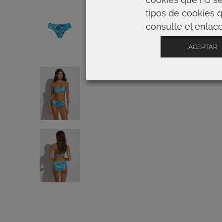
tipos de cookies 
consulte el enlace
ACEPTAR