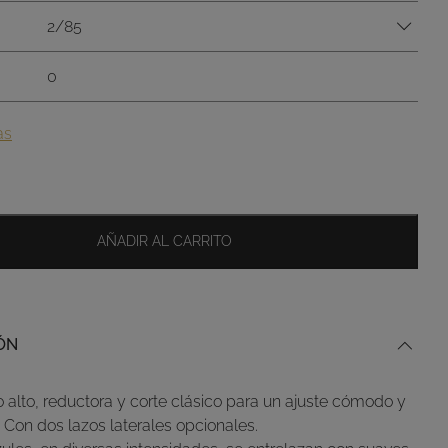
2/85
0
as
AÑADIR AL CARRITO
ÓN
o alto, reductora y corte clásico para un ajuste cómodo y
 Con dos lazos laterales opcionales.