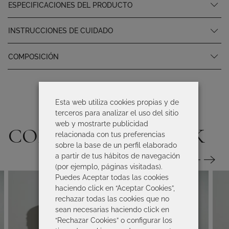
ESPECIFICACIONES DEL PRODUCTO
INSTRUCCIONES DE CUIDADO
COMPOSICIÓN
Esta web utiliza cookies propias y de
terceros para analizar el uso del sitio
web y mostrarte publicidad
COMPLETA TU LOOK
relacionada con tus preferencias
sobre la base de un perfil elaborado
a partir de tus hábitos de navegación
(por ejemplo, páginas visitadas).
Puedes Aceptar todas las cookies
haciendo click en “Aceptar Cookies”,
rechazar todas las cookies que no
sean necesarias haciendo click en
“Rechazar Cookies” o configurar los