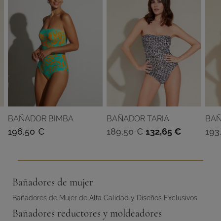
BAÑADOR BIMBA
BAÑADOR TARIA
BAÑ
El
El
196,50
€
189,50
€
132,65
€
193
io
precio
precio
al
original
actual
era:
es:
Bañadores de mujer
45 €.
189,50 €.
132,65 €.
Bañadores de Mujer de Alta Calidad y Diseños Exclusivos
Bañadores reductores y moldeadores