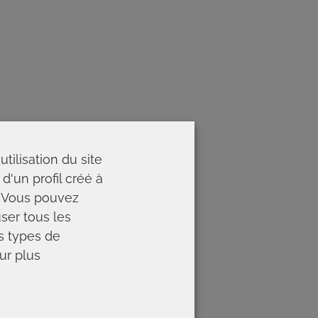
tilisation du site
d'un profil créé à
). Vous pouvez
ser tous les
es types de
ur plus