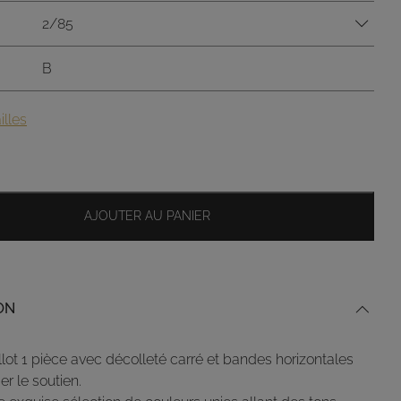
2/85
B
illes
AJOUTER AU PANIER
ON
lot 1 pièce avec décolleté carré et bandes horizontales
er le soutien.