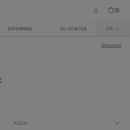
Shopp
Sign in
0
FR
ENTERPRISE
OÙ ACHETER
Retourner
€
AQUA