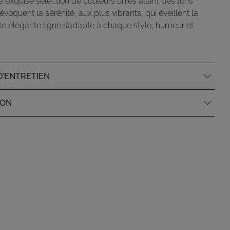
e exquise sélection de couleurs unies allant des tons
évoquent la sérénité, aux plus vibrants, qui éveillent la
te élégante ligne s’adapte à chaque style, humeur et
D'ENTRETIEN
ION