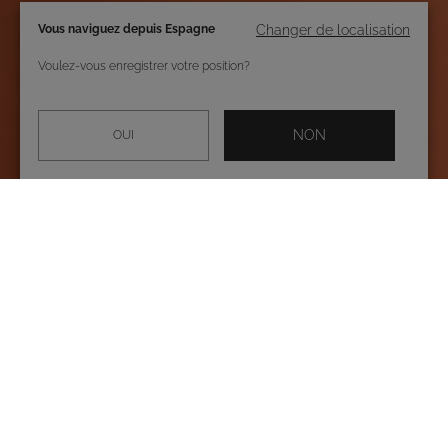
Vous naviguez depuis Espagne
Changer de localisation
Voulez-vous enregistrer votre position?
NON
OUI
Découvrez chez Roidal, la collection la plus
spéciale de maillots de bain pour femmes, de
bikinis et d’accessoires pour vos looks de
plage.