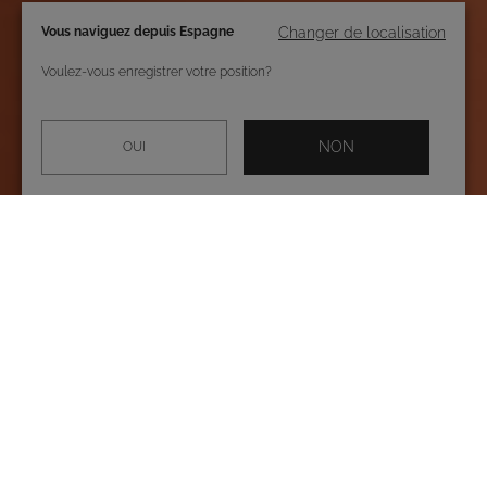
Vous naviguez depuis Espagne
Changer de localisation
Voulez-vous enregistrer votre position?
NON
OUI
Découvrez chez Roidal, la collection la plus
spéciale de maillots de bain pour femmes, de
bikinis et d’accessoires pour vos looks de
plage.