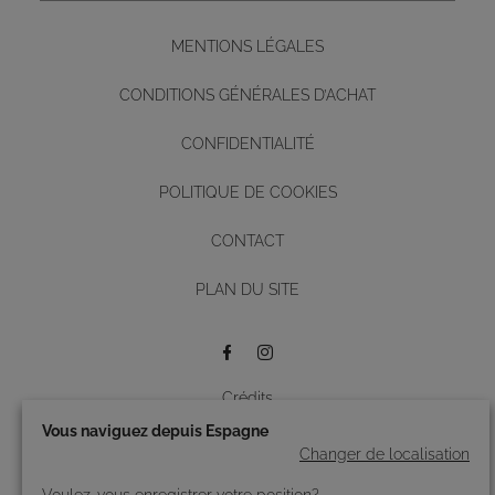
MENTIONS LÉGALES
CONDITIONS GÉNÉRALES D’ACHAT
CONFIDENTIALITÉ
POLITIQUE DE COOKIES
CONTACT
Diseño y desarrollo web -
PLAN DU SITE
BUTTON
Crédits
Vous naviguez depuis Espagne
© 2026 Roidal.
Tous droits réservés.
Changer de localisation