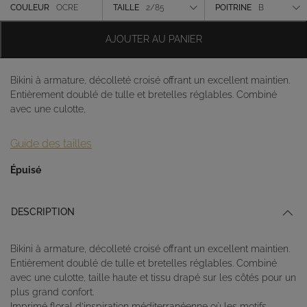
Couleur
COULEUR
OCRE
TAILLE
2/85
POITRINE
B
Taille
AJOUTER AU PANIER
Poitrine
Bikini à armature, décolleté croisé offrant un excellent maintien.
Entièrement doublé de tulle et bretelles réglables. Combiné
avec une culotte,
Guide des tailles
Épuisé
DESCRIPTION
Bikini à armature, décolleté croisé offrant un excellent maintien.
Entièrement doublé de tulle et bretelles réglables. Combiné
avec une culotte, taille haute et tissu drapé sur les côtés pour un
plus grand confort.
Imprimé floral d’inspiration méditerranéenne où les motifs