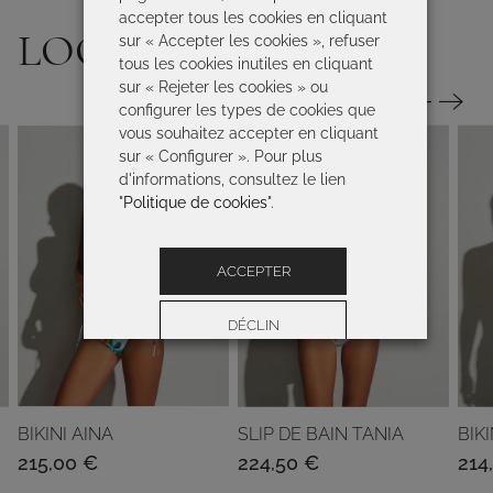
accepter tous les cookies en cliquant
LOOK
sur « Accepter les cookies », refuser
tous les cookies inutiles en cliquant
sur « Rejeter les cookies » ou
configurer les types de cookies que
vous souhaitez accepter en cliquant
sur « Configurer ». Pour plus
d'informations, consultez le lien
"
Politique de cookies
".
ACCEPTER
DÉCLIN
Préférences
BIKINI AINA
SLIP DE BAIN TANIA
BIKI
215,00
€
224,50
€
214