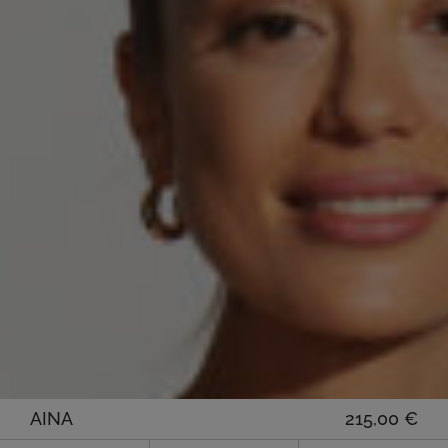
AINA
215,00
€