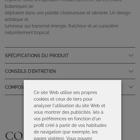
botaniques se
déploient dans une palette chaleureuse et vibrante. Un design
artistique et
lumineux qui transmet énergie, fraîcheur et un caractère
naturellement tropical.
SPÉCIFICATIONS DU PRODUIT
CONSEILS D'ENTRETIEN
COMPOSITION
Ce site Web utilise ses propres
cookies et ceux de tiers pour
analyser l'utilisation du site Web et
vous montrer des publicités. liés à
vos préférences en fonction d'un
profil créé à partir de vos habitudes
COMPLÉTEZ VOTRE
de navigation (par exemple, les
pages visitées). Vous pouvez