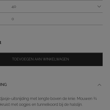
40
0
t
TOEVOEGEN AAN WINKELWAGEN
ING
ndjasje-uitsnijding met lengte boven de knie. Mouwen ¾
kruist met oogjes en tunnelkoord bij de halslijn.