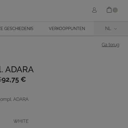
Shopp
Sign in
0
NL
E GESCHIEDENIS
VERKOOPPUNTEN
Ga terug
. ADARA
nkelijke
€
92,75
€
Compl. ADARA
.
WHITE