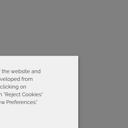
f the website and
developed from
 clicking on
on "Reject Cookies"
ew Preferences."