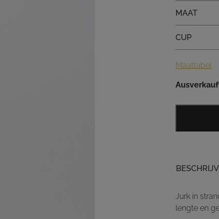
Maat
MAAT
Cup
CUP
Maattabel
Ausverkauf
BESCHRIJV
Jurk in stra
lengte en ge