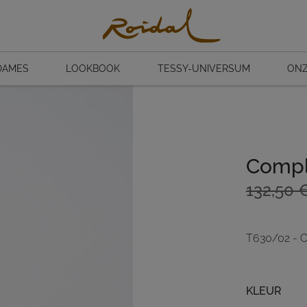
DAMES
LOOKBOOK
TESSY-UNIVERSUM
ONZ
Compl
Oorspro
Huidige
132,50
prijs
prijs
was:
is:
T630/02 - 
132,50 €
92,75 €.
Kleur
KLEUR