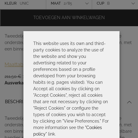
was:
is:
Kleur
KLEUR
UNIC
MAAT
2/85
CUP
B
211,50 €.
148,05 €.
Maat
TOEVOEGEN AAN WINKELWAGEN
Cup
Tweedelige bikini met capaciteit. Ontworpen om maximale
ondersteuning en comfort te bieden, zelfs in grotere maten, met
This website uses its own and third-
een binnencup en
party cookies to analyze the use of
the website and show you
advertising related to your
Maattabel
preferences based on a profile
developed from your browsing
Oorspronkelijke
Huidige
211,50
€
148,05
€
habits (e.g. pages visited). You can
prijs
prijs
Ausverkauft
Accept all cookies by clicking on
was:
is:
"Accept Cookies", reject all cookies
211,50 €.
148,05 €.
that are not necessary by clicking on
BESCHRIJVING
"Reject Cookies" or configure the
types of cookies you wish to accept
Tweedelige bikini met capaciteit. Ontworpen om maximale
by clicking on "View Preferences." For
ondersteuning en comfort te bieden, zelfs in grotere maten, met
more information see the "
Cookies
een binnencup en beugel voor extra ondersteuning. Verstelbare
policy
" link.
bandjes en naarmate de cup groter wordt, wordt het bandje