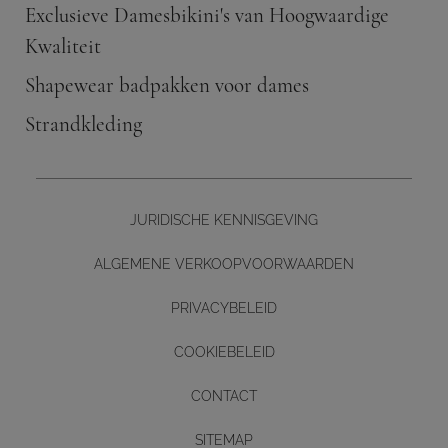
Exclusieve Damesbikini's van Hoogwaardige
Kwaliteit
Shapewear badpakken voor dames
Strandkleding
JURIDISCHE KENNISGEVING
ALGEMENE VERKOOPVOORWAARDEN
PRIVACYBELEID
COOKIEBELEID
CONTACT
Diseño y desarrollo web -
SITEMAP