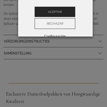
breder.
ACEPTAR
De tijdloze elegantie van de natuur op haar best krijgt vorm in
deze bloemenprint die een eerbetoon is aan de iconische en
RECHAZAR
tijdloze schoonheid van een tuin vol gratie, frisheid en vitaliteit.
Configuración
VERZORGINGSINSTRUCTIES
SAMENSTELLING
Exclusieve Damesbadpakken van Hoogwaardige
Kwaliteit