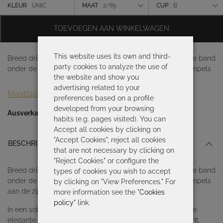
was:
is:
Kleur
KLEUR
UNIC
MAAT
2/85
CUP
B
209,50 €.
146,65 €.
Maat
TOEVOEGEN AAN WINKELWAGEN
Cup
This website uses its own and third-
Breed driehoekig bikinitopje geknoopt in de nek met brede band
party cookies to analyze the use of
onder de buste voor extra steun en centrale afwerking. Rimpels
the website and show you
advertising related to your
Maattabel
preferences based on a profile
developed from your browsing
Ausverkauft
habits (e.g. pages visited). You can
Accept all cookies by clicking on
"Accept Cookies", reject all cookies
BESCHRIJVING
that are not necessary by clicking on
"Reject Cookies" or configure the
Breed driehoekig bikinitopje geknoopt in de nek met brede band
types of cookies you wish to accept
onder de buste voor extra steun en centrale afwerking. Rimpels
by clicking on "View Preferences." For
aan de zijkanten voor een betere pasvorm.
more information see the "
Cookies
policy
" link.
In een sober en elegant spel van contrasten versmelt deze
elegante zwart-witte plantenprintlijn delicatesse met kracht.