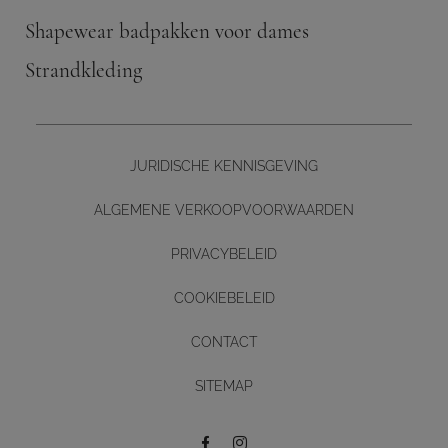
Shapewear badpakken voor dames
Strandkleding
JURIDISCHE KENNISGEVING
ALGEMENE VERKOOPVOORWAARDEN
PRIVACYBELEID
COOKIEBELEID
CONTACT
Diseño y desarrollo web -
SITEMAP
BUTTON