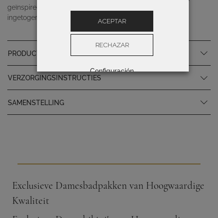
geïnspireerd op de majesteit van varens voor een vleugje
ingetogen luxe.
ACEPTAR
RECHAZAR
PRODUCTSPECIFICATIES
Configuración
VERZORGINGSINSTRUCTIES
SAMENSTELLING
Exclusieve Damesbadpakken van Hoogwaardige
Kwaliteit