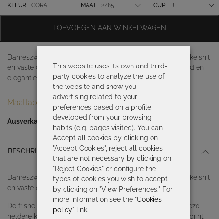
was:
is:
Kleur
KLEUR
CORAL
MAAT
2/85
CUP
B
116,50 €.
81,55 €.
Maat
TOEVOEGEN AAN WINKELWAGEN
Cup
Dameszwempak met middelwijd uitlopende taille, klassieke snit
This website uses its own and third-
en vaste cup. Ideaal om het figuur te verbeteren De frisheid en
party cookies to analyze the use of
elegantie
the website and show you
advertising related to your
Maattabel
preferences based on a profile
developed from your browsing
Ausverkauft
habits (e.g. pages visited). You can
Accept all cookies by clicking on
"Accept Cookies", reject all cookies
BESCHRIJVING
that are not necessary by clicking on
"Reject Cookies" or configure the
Dameszwempak met middelwijd uitlopende taille, klassieke snit
types of cookies you wish to accept
en vaste cup. Ideaal om het figuur te verbeteren
by clicking on "View Preferences." For
more information see the "
Cookies
De frisheid en elegantie van de natuur komen samen in deze
policy
" link.
heldere koraalkleurige lijn met een delicate plantaardige print