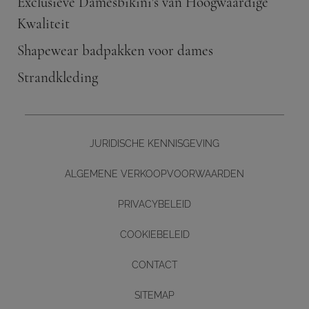
Exclusieve Damesbikini's van Hoogwaardige
Kwaliteit
Shapewear badpakken voor dames
Strandkleding
JURIDISCHE KENNISGEVING
ALGEMENE VERKOOPVOORWAARDEN
PRIVACYBELEID
COOKIEBELEID
CONTACT
Diseño y desarrollo web -
SITEMAP