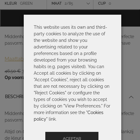
was:
is:
Kleur
KLEUR
GREEN
MAAT
2/85
CUP
0
46,50 €.
32,55 €.
Maat
TOEVOEGEN AAN WINKELWAGEN
Cup
This website uses its own and third-
party cookies to analyze the use of
Middenhoge slip met bandjes aan de zijkanten voor de perfecte
the website and show you
pasvorm. Altijd on-trend, de tie-dye print is een stijl must-have
advertising related to your
preferences based on a profile
Maattabel
developed from your browsing
habits (e.g. pages visited). You can
Oorspronkelijke
Huidige
46,50
€
32,55
€
Accept all cookies by clicking on
prijs
prijs
Op voorraad
"Accept Cookies", reject all cookies
was:
is:
that are not necessary by clicking on
46,50 €.
32,55 €.
"Reject Cookies" or configure the
BESCHRIJVING
types of cookies you wish to accept
by clicking on "View Preferences." For
more information see the "
Cookies
Middenhoge slip met bandjes aan de zijkanten voor de perfecte
policy
" link.
pasvorm.
Altijd on-trend, de tie-dye print is een stijl must-have die dankzij
de kleur en vrolijke motieven aan kracht en elegantie wint.
ACEPTAR