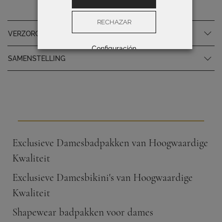
RECHAZAR
VERZORGINGSINSTRUCTIES
Configuración
SAMENSTELLING
Exclusieve Damesbadpakken van Hoogwaardige
Kwaliteit
Exclusieve Damesbikini's van Hoogwaardige
Kwaliteit
Shapewear badpakken voor dames