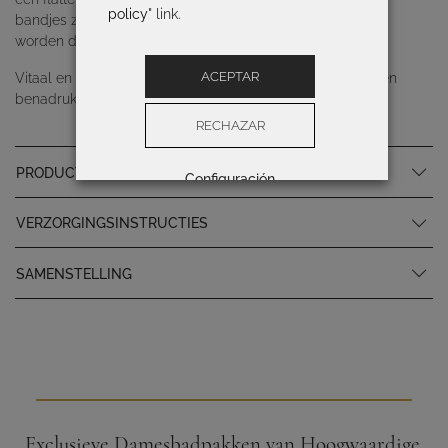
policy
" link.
bandjes zijn verstelbaar en naarmate de maat toeneemt,
worden de bandjes breder.
ACEPTAR
Vitaal en vrolijk, deze print gebaseerd op natuurlijke takken
benadrukt de weelderigheid van de wildste natuur.
RECHAZAR
PRODUCTSPECIFICATIES
Configuración
VERZORGINGSINSTRUCTIES
SAMENSTELLING
Exclusieve Damesbadpakken van Hoogwaardige