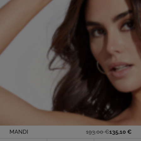
Il
Il
MANDI
193,00
€
135,10
€
prezzo
prezzo