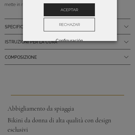
mette in risalto la rigogliosità della natura più selvaggia.
ACEPTAR
RECHAZAR
SPECIFICHE DEL PRODOTTO
Configuración
ISTRUZIONI PER LA CURA
COMPOSIZIONE
Abbigliamento da spiaggia
Bikini da donna di alta qualità con design
esclusivi