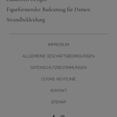
Figurformender Badeanzug für Damen
Strandbekleidung
IMPRESSUM
ALLGEMEINE GESCHÄFTSBEDINGUNGEN
DATENSCHUTZBESTIMMUNGEN
COOKIE-RICHTLINIE
KONTAKT
Diseño y desarrollo web -
SITEMAP
BUTTON