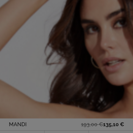
Ursprünglicher
Aktueller
MANDI
193,00
€
135,10
€
Preis
Preis