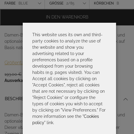
war:
ist:
Farbe
FARBE
BLUE
GRÖSSE
2/85
KÖRBCHEN
B
193,00 €
135,10 €.
Größe
IN DEN WARENKORB
Körbchen
This website uses its own and third-
Damen-Badeanzug mit Bandeau-Ausschnitt, weicher Cup und
party cookies to analyze the use of
optionalen Trägern. Dieser vitalistische und fröhliche Druck auf
the website and show you
Basis natürlicher Zweige unterstreicht die Üppigkeit
advertising related to your
preferences based on a profile
Größentabelle
developed from your browsing
habits (e.g. pages visited). You can
Ursprünglicher
Aktueller
193,00
€
135,10
€
Accept all cookies by clicking on
Preis
Preis
Ausverkauft
"Accept Cookies", reject all cookies
war:
ist:
that are not necessary by clicking on
193,00 €
135,10 €.
"Reject Cookies" or configure the
BESCHREIBUNG
types of cookies you wish to accept
by clicking on "View Preferences." For
Damen-Badeanzug mit Bandeau-Ausschnitt, weicher Cup und
more information see the "
Cookies
optionalen Trägern.
policy
" link.
Dieser vitalistische und fröhliche Druck auf Basis natürlicher
Zweige unterstreicht die Üppigkeit der wildesten Natur.