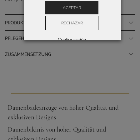
ACEPTAR
PRODUKTSPEZIFIKATIONEN
RECHAZAR
PFLEGEHINWEISE
Configuración
ZUSAMMENSETZUNG
Damenbadeanzüge von hoher Qualität und
exklusiven Designs
Damenbikinis von hoher Qualität und
exklusiven Designs