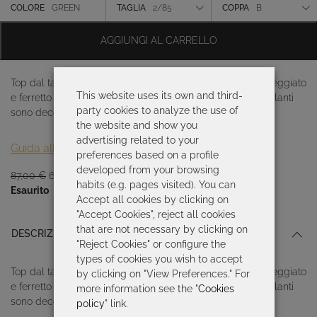
originale
attuale
Colore
COLORE
GREEN
TAGLIA
2/85
COPPA
B
era:
è:
87,00 €.
60,90 €.
Taglia
AGGIUNGI AL CARRELLO
Coppa
Top dal taglio classico con coppa morbida, effetto drappeggiato
This website uses its own and third-
e ferretto per un maggiore sostegno. Le spalline autoregolanti
party cookies to analyze the use of
sono decorate
the website and show you
advertising related to your
Guida alle taglie
preferences based on a profile
developed from your browsing
Il
Il
87,00
€
60,90
€
habits (e.g. pages visited). You can
prezzo
prezzo
Esaurito
Accept all cookies by clicking on
originale
attuale
"Accept Cookies", reject all cookies
era:
è:
that are not necessary by clicking on
DESCRIZIONE
87,00 €.
60,90 €.
"Reject Cookies" or configure the
types of cookies you wish to accept
Top dal taglio classico con coppa morbida, effetto drappeggiato
by clicking on "View Preferences." For
e ferretto per un maggiore sostegno. Le spalline autoregolanti
more information see the "
Cookies
sono decorate con un motivo ad anello.
policy
" link.