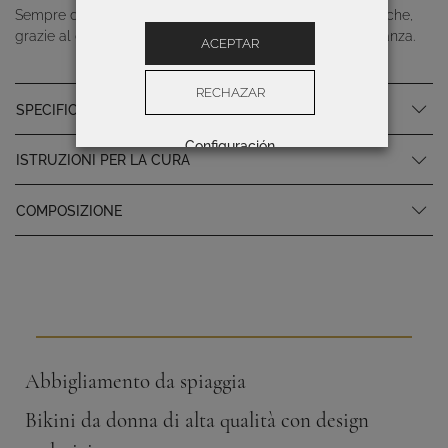
Sempre di tendenza, la stampa tie-dye è un must di stile che,
grazie al colore e ai motivi allegri, acquista forza ed eleganza.
ACEPTAR
RECHAZAR
SPECIFICHE DEL PRODOTTO
Configuración
ISTRUZIONI PER LA CURA
COMPOSIZIONE
Abbigliamento da spiaggia
Bikini da donna di alta qualità con design