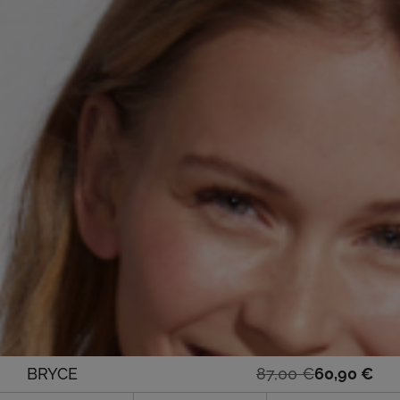
Il
Il
BRYCE
87,00
€
60,90
€
prezzo
prezzo