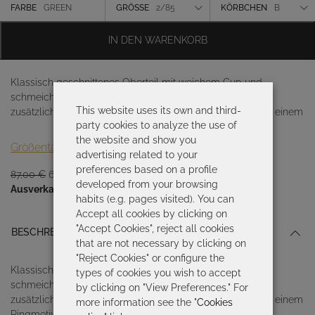
war:
ist:
Farbe
FARBE
GREEN
GRÖSSE
2/85
KÖRBCHEN
B
87,00 €
60,90 €.
Größe
IN DEN WARENKORB
Körbchen
Klassisch geschnittenes Oberteil mit weichem Cup und
schmeichelhaftem Drapierungseffekt und Bügeln für
This website uses its own and third-
zusätzlichen Halt. Die selbstregulierenden Träger sind mit einem
party cookies to analyze the use of
the website and show you
Größentabelle
advertising related to your
preferences based on a profile
Ursprünglicher
Aktueller
87,00
€
60,90
€
developed from your browsing
Preis
Preis
Ausverkauft
habits (e.g. pages visited). You can
war:
ist:
Accept all cookies by clicking on
87,00 €
60,90 €.
"Accept Cookies", reject all cookies
BESCHREIBUNG
that are not necessary by clicking on
"Reject Cookies" or configure the
Klassisch geschnittenes Oberteil mit weichem Cup und
types of cookies you wish to accept
schmeichelhaftem Drapierungseffekt und Bügeln für
by clicking on "View Preferences." For
zusätzlichen Halt. Die selbstregulierenden Träger sind mit einem
more information see the "
Cookies
Ringmotiv verziert.