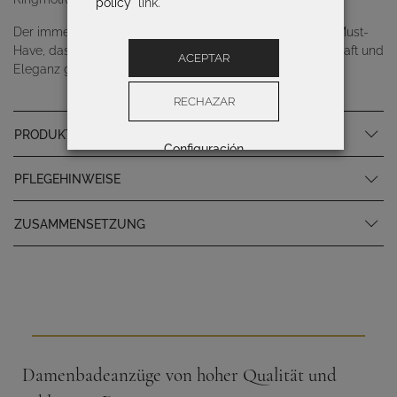
policy
" link.
Der immer im Trend liegende Tie-Dye-Print ist ein Style-Must-
Have, das dank seiner Farben und fröhlichen Motive an Kraft und
ACEPTAR
Eleganz gewinnt.
RECHAZAR
PRODUKTSPEZIFIKATIONEN
Configuración
PFLEGEHINWEISE
ZUSAMMENSETZUNG
Damenbadeanzüge von hoher Qualität und