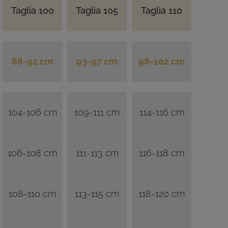
Taglia 100
Taglia 105
Taglia 110
88-92 cm
93-97 cm
98-102 cm
104-106 cm
109-111 cm
114-116 cm
106-108 cm
111-113 cm
116-118 cm
108-110 cm
113-115 cm
118-120 cm