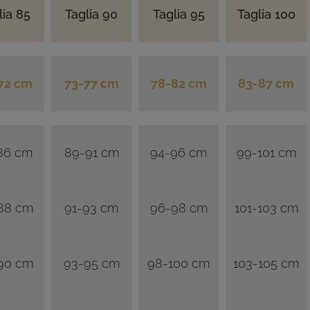
lia 85
Taglia 90
Taglia 95
Taglia 100
72 cm
73-77 cm
78-82 cm
83-87 cm
86 cm
89-91 cm
94-96 cm
99-101 cm
88 cm
91-93 cm
96-98 cm
101-103 cm
90 cm
93-95 cm
98-100 cm
103-105 cm