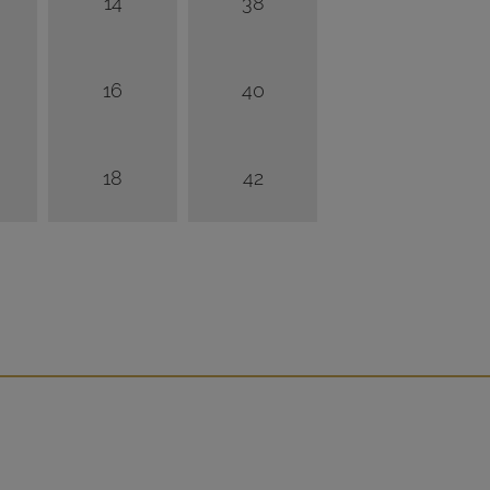
14
38
16
40
18
42