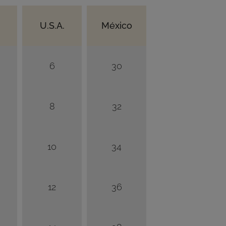
U.S.A.
México
6
30
8
32
10
34
12
36