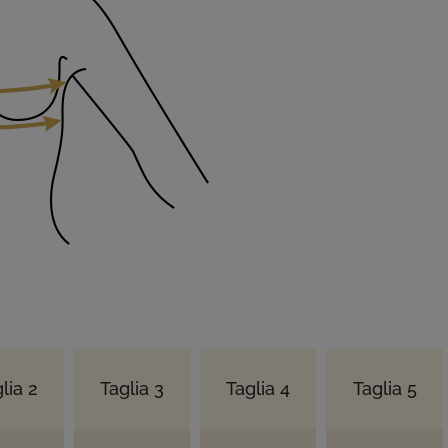
lia 2
Taglia 3
Taglia 4
Taglia 5