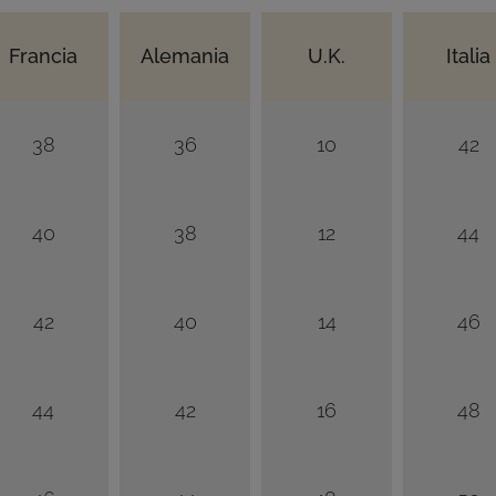
Francia
Alemania
U.K.
Italia
38
36
10
42
40
38
12
44
42
40
14
46
44
42
16
48