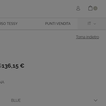
Shopp
Sign in
0
IT
RSO TESSY
PUNTI VENDITA
Torna indietro
€
136,15
€
e
INA
.
.
BLUE