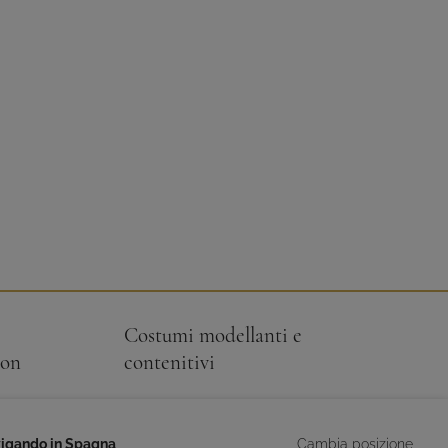
Costumi modellanti e
con
contenitivi
vigando in Spagna
Cambia posizione