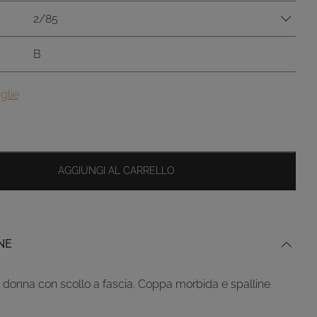
2/85
B
glie
AGGIUNGI AL CARRELLO
NE
donna con scollo a fascia. Coppa morbida e spalline