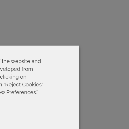
f the website and
developed from
 clicking on
on "Reject Cookies"
ew Preferences."