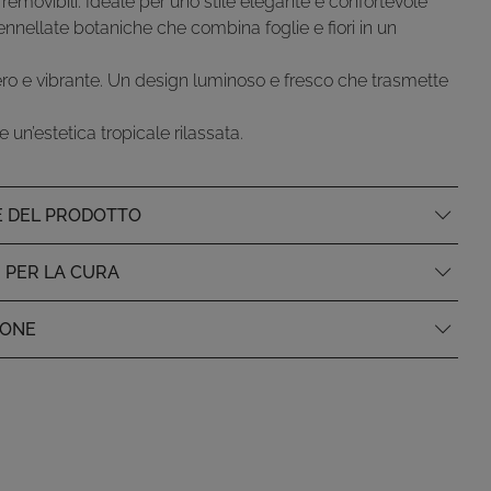
 removibili. Ideale per uno stile elegante e confortevole
nellate botaniche che combina foglie e fiori in un
ro e vibrante. Un design luminoso e fresco che trasmette
 un’estetica tropicale rilassata.
E DEL PRODOTTO
I PER LA CURA
IONE