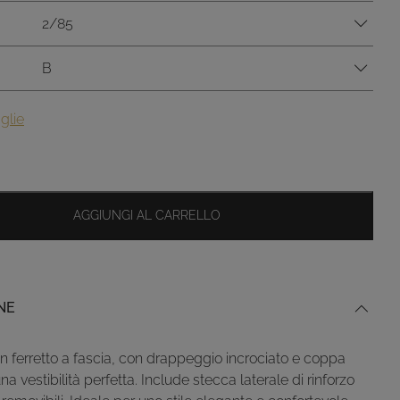
2/85
B
glie
AGGIUNGI AL CARRELLO
NE
on ferretto a fascia, con drappeggio incrociato e coppa
na vestibilità perfetta. Include stecca laterale di rinforzo