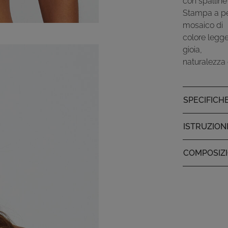
con spalline
Stampa a pen
mosaico di
colore legge
gioia,
naturalezza e
SPECIFICH
ISTRUZION
COMPOSIZ