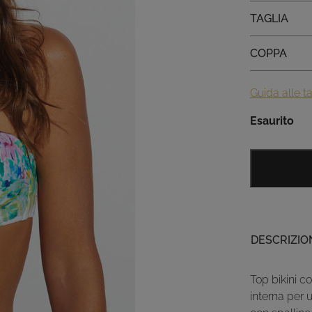
Taglia
TAGLIA
Coppa
COPPA
Guida alle ta
Esaurito
DESCRIZIO
Top bikini c
interna per u