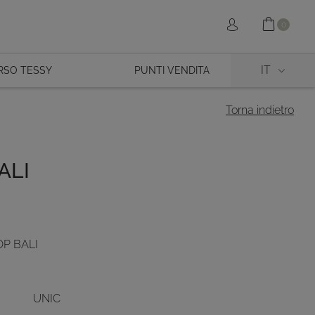
Shopp
Sign in
0
IT
RSO TESSY
PUNTI VENDITA
Torna indietro
ALI
OP BALI
UNIC