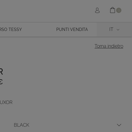
Shopp
Sign in
0
IT
RSO TESSY
PUNTI VENDITA
Torna indietro
R
€
 LUXOR
BLACK