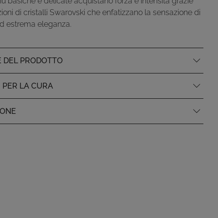
più basiche e delicate acquistano forza e intensità grazie
zioni di cristalli Swarovski che enfatizzano la sensazione di
ed estrema eleganza.
E DEL PRODOTTO
I PER LA CURA
IONE