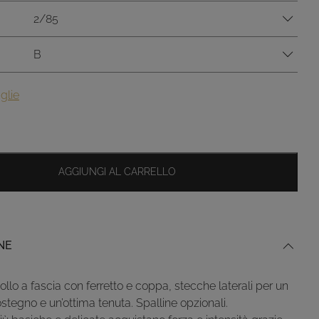
2/85
B
glie
AGGIUNGI AL CARRELLO
NE
collo a fascia con ferretto e coppa, stecche laterali per un
tegno e un’ottima tenuta. Spalline opzionali.