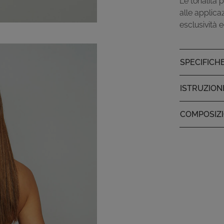
Le tonalità 
alle applica
esclusività 
SPECIFICH
ISTRUZION
COMPOSIZ