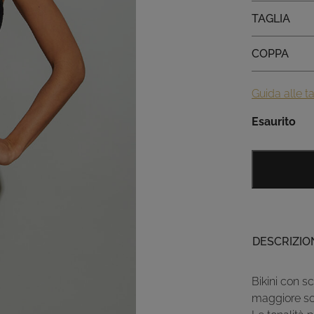
Taglia
TAGLIA
Coppa
COPPA
Guida alle ta
Esaurito
DESCRIZIO
Bikini con s
maggiore sos