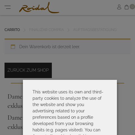
Sh
0
Sign in
Menu
CARRITO
FINALIZAR COMPRA
AUFTRAGSBESTÄTIGUNG
Dein Warenkorb ist derzeit leer.
ZURÜCK ZUM SHOP
This website uses its own and third-
Damenbadeanzüge von hoher Qualität und
party cookies to analyze the use of
exklusiven Designs
the website and show you
advertising related to your
Damenbikinis von hoher Qualität und
preferences based on a profile
developed from your browsing
exklusiven Designs
habits (e.g. pages visited). You can