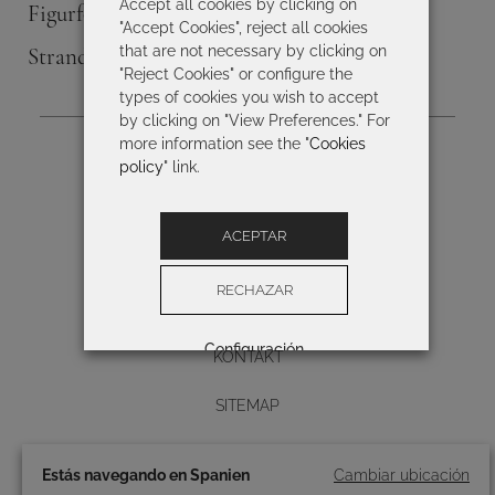
Accept all cookies by clicking on
Figurformender Badeanzug für Damen
"Accept Cookies", reject all cookies
that are not necessary by clicking on
Strandbekleidung
"Reject Cookies" or configure the
types of cookies you wish to accept
by clicking on "View Preferences." For
more information see the "
Cookies
IMPRESSUM
policy
" link.
ALLGEMEINE GESCHÄFTSBEDINGUNGEN
ACEPTAR
DATENSCHUTZBESTIMMUNGEN
RECHAZAR
COOKIE-RICHTLINIE
Configuración
KONTAKT
Diseño y desarrollo web -
SITEMAP
BUTTON
Estás navegando en Spanien
Cambiar ubicación