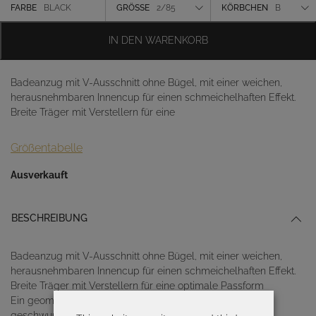
Farbe
FARBE
BLACK
GRÖSSE
2/85
KÖRBCHEN
B
Größe
IN DEN WARENKORB
Körbchen
Badeanzug mit V-Ausschnitt ohne Bügel, mit einer weichen,
herausnehmbaren Innencup für einen schmeichelhaften Effekt.
Breite Träger mit Verstellern für eine
Größentabelle
Ausverkauft
BESCHREIBUNG
Badeanzug mit V-Ausschnitt ohne Bügel, mit einer weichen,
herausnehmbaren Innencup für einen schmeichelhaften Effekt.
Breite Träger mit Verstellern für eine optimale Passform
Ein geometrischer Print, bei dem Linien, Punkte und
geschwungene Formen