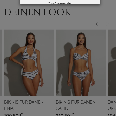
Configuración
DEINEN LOOK
BIKINIS FÜR DAMEN
BIKINIS FÜR DAMEN
DA
ENIA
CALIN
ORI
199,50
€
210,50
€
194