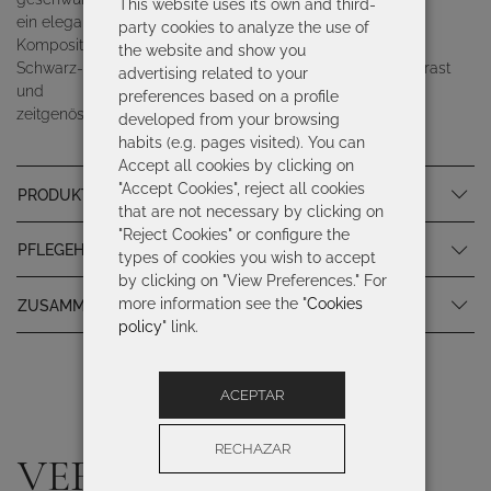
This website uses its own and third-
ein elegantes und ausgewogenes Spiel erzeugen. Eine
party cookies to analyze the use of
Komposition in Erd-,
the website and show you
Schwarz- und Weißtönen, die durch ihren raffinierten Kontrast
advertising related to your
und
preferences based on a profile
zeitgenössischen grafischen Stil besticht.
developed from your browsing
habits (e.g. pages visited). You can
Accept all cookies by clicking on
"Accept Cookies", reject all cookies
PRODUKTSPEZIFIKATIONEN
that are not necessary by clicking on
"Reject Cookies" or configure the
PFLEGEHINWEISE
types of cookies you wish to accept
by clicking on "View Preferences." For
more information see the "
Cookies
ZUSAMMENSETZUNG
policy
" link.
ACEPTAR
RECHAZAR
VERVOLLSTÄNDIGE