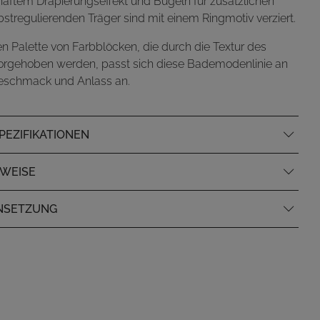
aftem Drapierungseffekt und Bügeln für zusätzlichen
lbstregulierenden Träger sind mit einem Ringmotiv verziert.
en Palette von Farbblöcken, die durch die Textur des
vorgehoben werden, passt sich diese Bademodenlinie an
 Geschmack und Anlass an.
EZIFIKATIONEN
NWEISE
NSETZUNG