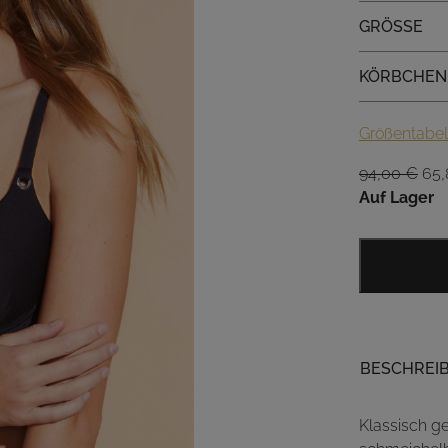
Größe
GRÖSSE
Körbchen
KÖRBCHEN
Größentabel
Urs
94,00
€
65
Pre
Auf Lager
war
94,
BESCHREI
Klassisch g