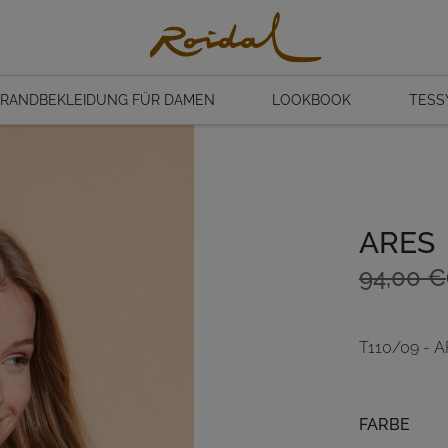
RANDBEKLEIDUNG FÜR DAMEN
LOOKBOOK
TESS
ARES
Ursprün
Aktuelle
94,00
€
Preis
Preis
war:
ist:
T110/09 - 
94,00 €
65,80 €
Farbe
FARBE