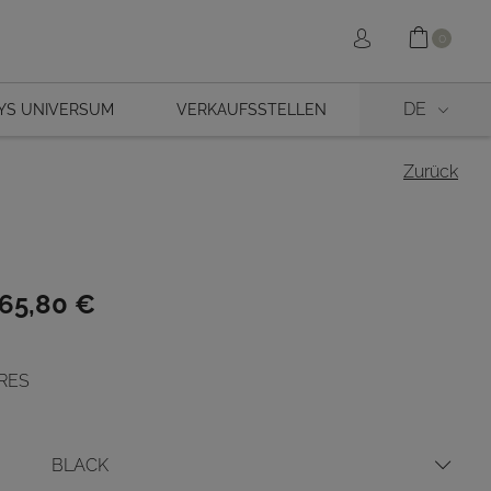
Shopp
Sign in
0
DE
YS UNIVERSUM
VERKAUFSSTELLEN
Zurück
glicher
r
65,80
€
ARES
.
BLACK