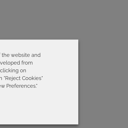
f the website and
developed from
 clicking on
on "Reject Cookies"
ew Preferences."