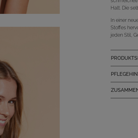
schmeichelh
Halt. Die se
In einer neu
Stoffes her
jeden Stil,
PRODUKTSP
PFLEGEHI
ZUSAMME