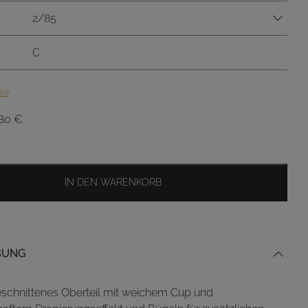
2/85
C
le
prünglicher
Aktueller
,80
€
is
Preis
:
ist:
00 €
65,80 €.
IN DEN WARENKORB
BUNG
eschnittenes Oberteil mit weichem Cup und