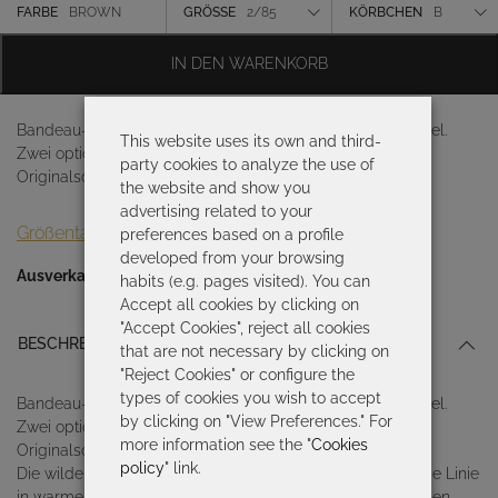
war:
ist:
Farbe
FARBE
BROWN
GRÖSSE
2/85
KÖRBCHEN
B
212,00 €
148,40 €.
Größe
IN DEN WARENKORB
Körbchen
Bandeau-Bikini-Top mit mittiger Drapierung und Innenbügel.
This website uses its own and third-
Zwei optionale, verstellbare Träger. Gefertigt nach den
party cookies to analyze the use of
Originalschnittmustern von Roidal. Die wilde Essenz der
the website and show you
advertising related to your
Größentabelle
preferences based on a profile
developed from your browsing
Ausverkauft
habits (e.g. pages visited). You can
Accept all cookies by clicking on
"Accept Cookies", reject all cookies
BESCHREIBUNG
that are not necessary by clicking on
"Reject Cookies" or configure the
types of cookies you wish to accept
Bandeau-Bikini-Top mit mittiger Drapierung und Innenbügel.
by clicking on "View Preferences." For
Zwei optionale, verstellbare Träger. Gefertigt nach den
more information see the "
Cookies
Originalschnittmustern von Roidal.
policy
" link.
Die wilde Essenz der afrikanischen Savanne inspiriert diese Linie
in warmen, erdigen Tönen, die mit der Kraft eines ethnischen