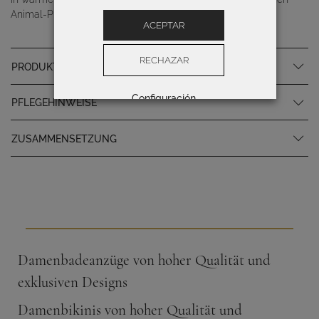
Animal-Prints verschmelzen.
ACEPTAR
RECHAZAR
PRODUKTSPEZIFIKATIONEN
Configuración
PFLEGEHINWEISE
ZUSAMMENSETZUNG
Damenbadeanzüge von hoher Qualität und
exklusiven Designs
Damenbikinis von hoher Qualität und