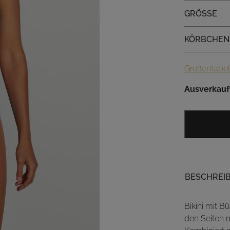
Größe
GRÖSSE
Körbchen
KÖRBCHEN
Größentabel
Ausverkauf
BESCHREI
Bikini mit B
den Seiten m