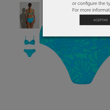
or configure the t
For more informat
ACEPTAR