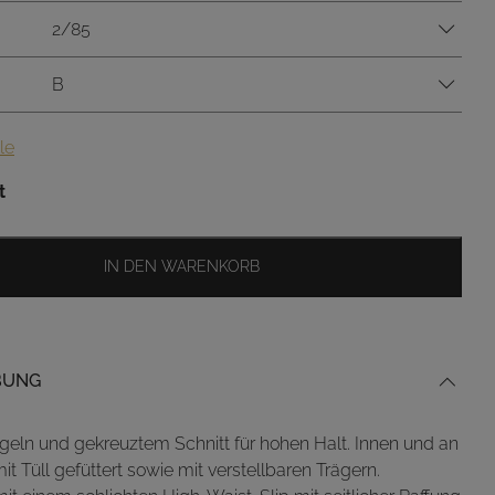
2/85
B
le
t
IN DEN WARENKORB
BUNG
ügeln und gekreuztem Schnitt für hohen Halt. Innen und an
it Tüll gefüttert sowie mit verstellbaren Trägern.