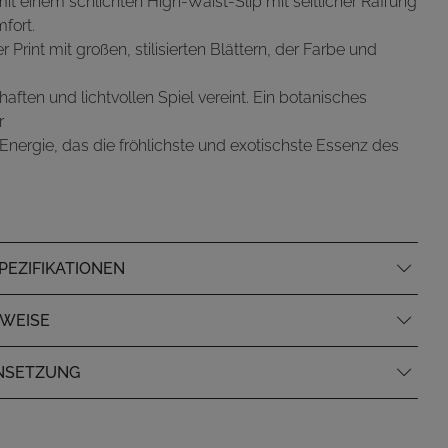
it einem schlichten High-Waist-Slip mit seitlicher Raffung
mfort.
r Print mit großen, stilisierten Blättern, der Farbe und
haften und lichtvollen Spiel vereint. Ein botanisches
r
Energie, das die fröhlichste und exotischste Essenz des
EZIFIKATIONEN
NWEISE
NSETZUNG