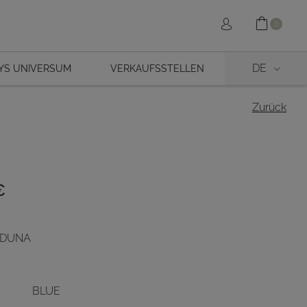
Shopp
Sign in
0
DE
YS UNIVERSUM
VERKAUFSSTELLEN
Zurück
€
- DUNA
BLUE