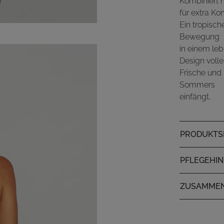
Kombiniert m
für extra Ko
Ein tropische
Bewegung
in einem leb
Design volle
Frische und 
Sommers
einfängt.
PRODUKTSP
PFLEGEHI
ZUSAMME