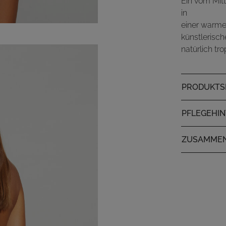
Ein vom Mitt
in
einer warme
künstlerisch
natürlich tr
PRODUKTSP
PFLEGEHI
ZUSAMME