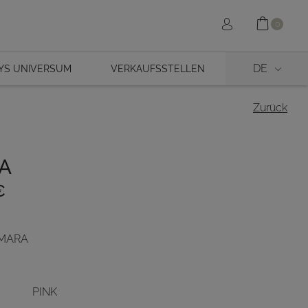
Shopp
Sign in
0
DE
YS UNIVERSUM
VERKAUFSSTELLEN
Zurück
A
€
 AMARA
PINK