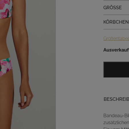
Größe
GRÖSSE
Körbchen
KÖRBCHEN
Größentabel
Ausverkauf
BESCHREI
Bandeau-Bik
zusätzliche