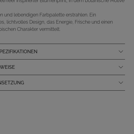
elmeer inspirierter Blumenprint, in dem botanische Motive
n und lebendigen Farbpalette erstrahlen. Ein
es, lichtvolles Design, das Energie, Frische und einen
opischen Charakter vermittelt.
EZIFIKATIONEN
NWEISE
NSETZUNG