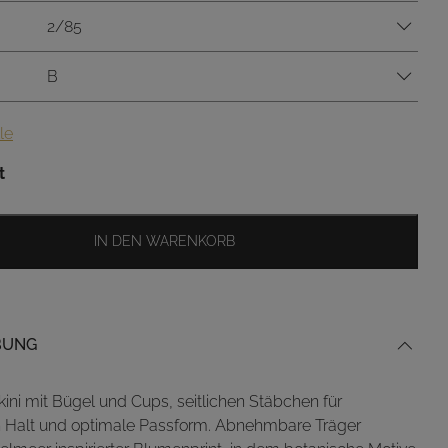
2/85
B
le
t
IN DEN WARENKORB
BUNG
ini mit Bügel und Cups, seitlichen Stäbchen für
n Halt und optimale Passform. Abnehmbare Träger